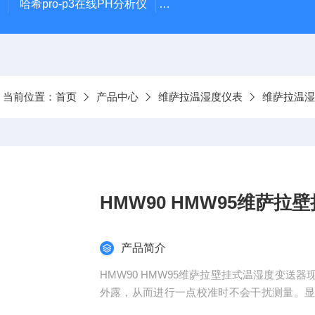
哈希pro-p3在线PH分析仪
哈希在线PH计电极PD1R1
当前位置：
首页
产品中心
维萨拉温湿度仪表
维萨拉温湿
HMW90 HMW95维萨
产品简介
HMW90 HMW95维萨拉壁挂式温湿度变
外露，从而进行一点校准时不会干扰测量。
可利用PC计算机或维萨拉HUMICAP®手持