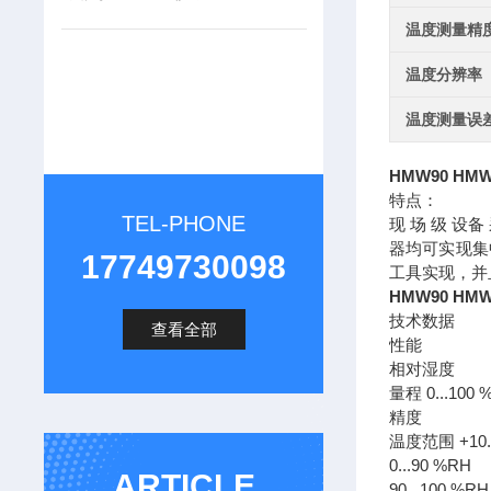
温度测量精
温度分辨率
温度测量误
HMW90 H
特点：
TEL-PHONE
现 场 级 设备 
器均可实现集
17749730098
工具实现，并
HMW90 H
技术数据
查看全部
性能
相对湿度
量程 0...100
精度
温度范围 +10...+
0...90 %RH
ARTICLE
90...100 %RH