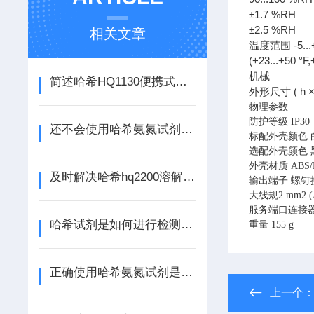
±1.7 %RH
±2.5 %RH
相关文章
温度范围 -5...+1
(+23...+50 °F,
机械
简述哈希HQ1130便携式溶氧仪的规范操作流程
外形尺寸 ( h ×
物理参数
防护等级 IP30
还不会使用哈希氨氮试剂？进来看
标配外壳颜色 白色
选配外壳颜色 黑色
外壳材质 ABS/P
及时解决哈希hq2200溶解氧多参数分析仪故障是保障测量准确的关键
输出端子 螺钉
大线规2 mm2 (
服务端口连接器 
哈希试剂是如何进行检测的你知道吗
重量 155 g
正确使用哈希氨氮试剂是确保数据可靠性的关键
上一个