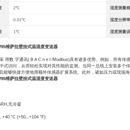
度
2℃
湿度测量
0.01℃
湿度分辨
差
1℃
湿度测量
MW95维萨拉壁挂式温湿度变送器
采 用数 字通讯( B A C n e t /Modbus)具有诸多优势。例如，所有传
中式访问，从而轻松实现对其性能的监测。当同一总线上安装多个
且能够快捷方便地用额外传感器扩展系统。此外，诸如压力或现场海
MW95维萨拉壁挂式温湿度变送器
 %RH,无冷凝
40 °C (+50...+104 °F)