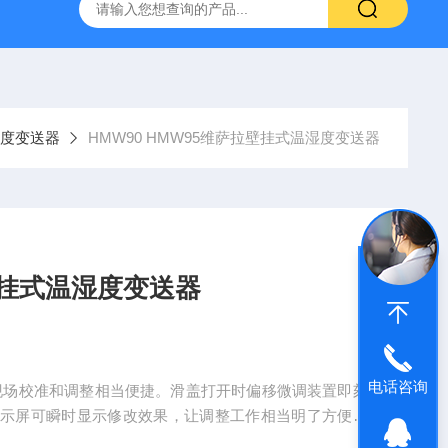
哈希HQ40D便携式多参数水质分析仪
哈希PD1P1在线PH
度变送器
HMW90 HMW95维萨拉壁挂式温湿度变送器
拉壁挂式温湿度变送器
电话咨询
送器现场校准和调整相当便捷。滑盖打开时偏移微调装置即刻
显示屏可瞬时显示修改效果，让调整工作相当明了方便。
式湿度温度仪HM70在服务端口实现两点校准。HMW90系