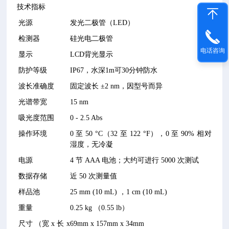
技术指标
光源
发光二极管（LED）
订
购
检测器
硅光电二极管
指
电话咨询
显示
LCD背光显示
南：
防护等级
IP67，水深1m可30分钟防水
试
剂
波长准确度
固定波长 ±2 nm，因型号而异
光谱带宽
15 nm
吸光度范围
0 - 2.5 Abs
操作环境
0 至 50 °C（32 至 122 °F），0 至 90% 相对
湿度，无冷凝
电源
4 节 AAA 电池；大约可进行 5000 次测试
数据存储
近 50 次测量值
样品池
25 mm (10 mL) ，1 cm (10 mL)
重量
0.25 kg （0.55 lb）
尺寸 （宽 x 长 x
69mm x 157mm x 34mm