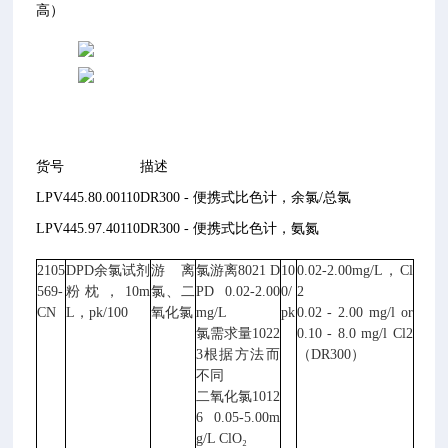
高）
货号
描述
LPV445.80.00110
DR300 - 便携式比色计，余氯/总氯
LPV445.97.40110
DR300 - 便携式比色计，氨氮
2105
DPD余氯试剂
游离
氯游离8021 D
10
0.02-2.00mg/L，Cl
569-
粉枕，10m
氯、二
PD 0.02-2.00
0/
2
CN
L，pk/100
氧化氯
mg/L
pk
0.02 - 2.00 mg/l or
氯需求量1022
0.10 - 8.0 mg/l Cl2
3根据方法而
（DR300）
不同
二氧化氯1012
6 0.05-5.00m
g/L ClO₂