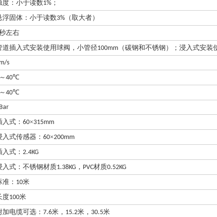
浊度：小于读数
；
1%
悬浮固体：小于读数
（取大者）
3%
秒左右
管道插入式安装使用球阀，小管径
（碳钢和不锈钢）；浸入式安装
100mm
m/s
～
℃
40
～
℃
40
Bar
插入式：
×
60
315mm
浸入式传感器：
×
60
200mm
插入式：
2.4KG
浸入式：不锈钢材质
，
材质
1.38KG
PVC
0.52KG
标准：
米
10
长度
米
100
附加电缆可选：
米，
米，
米
7.6
15.2
30.5