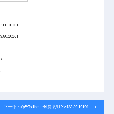
）
L
）
）
L
下一个：
哈希Ts-line sc浊度探头LXV423.80.10101