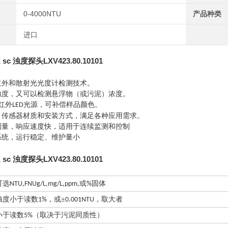
0-4000NTU
产品种类
进口
sc 浊度探头LXV423.80.10101
红外和散射光光度计检测技术。
测浊度，又可以检测悬浮物（或污泥）浓度。
红外
光源，可补偿样品颜色。
LED
、
传感器材质和安装方式，满足各种应用需求。
续测量，响应速度快，适用于连续监测和控制
系统，运行稳定、维护量小
sc 浊度探头LXV423.80.10101
可选
或
固体
NTU,FNUg/L,mg/L,ppm,
%
浊度小于读数
，或±
，取大者
1%
0.001NTU
小于读数
（取决于污泥同质性）
5%