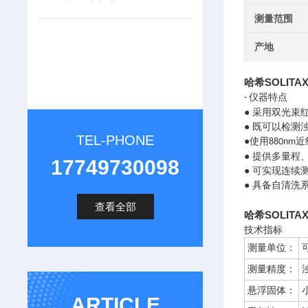
测量范围
产地
哈希SOLITAX 
仪器特点
-
● 采用双光束
● 既可以检
TEL-PHONE
●使用
近
880nm
● 提供多量程
17749730098
● 可实现连
● 具备自清洗
查看全部
哈希SOLITAX 
技术指标
测量单位：
测量精度：
悬浮固体：
ARTICLE