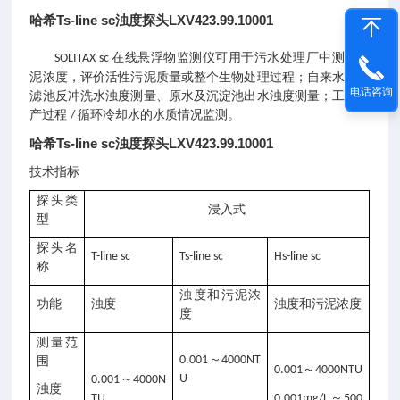
哈希Ts-line sc浊度探头LXV423.99.10001
在线悬浮物监测仪可用于污水处理厂中测量污
SOLITAX sc
泥浓度，评价活性污泥质量或整个生物处理过程；自来水厂中
电话咨询
滤池反冲洗水浊度测量、原水及沉淀池出水浊度测量；工业生
产过程
循环冷却水的水质情况监测。
/
哈希Ts-line sc浊度探头LXV423.99.10001
技术指标
探头类
浸入式
型
探头名
T-line sc
Ts-line sc
Hs-line sc
称
浊度和污泥浓
功能
浊度
浊度和污泥浓度
度
测量范
～
0.001
4000NT
围
～
0.001
4000NTU
～
U
0.001
4000N
浊度
～
TU
0.001mg/L
500