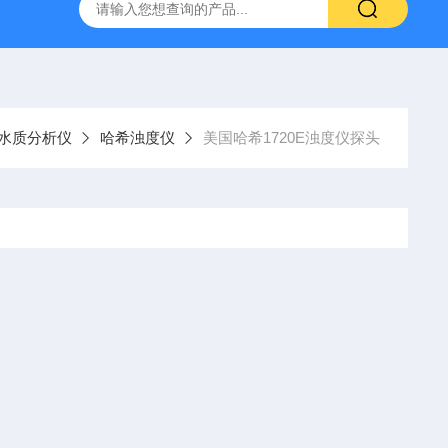
哈希HQ40D便携式多参数水质分析仪
哈希PD1P1在线PH
水质分析仪
哈希浊度仪
美国哈希1720E浊度仪探头