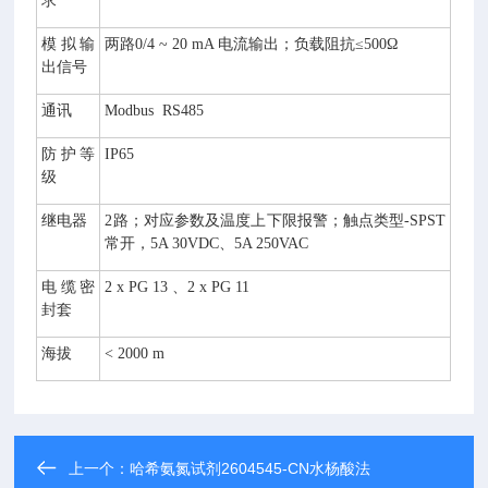
求
0
模拟输
两路
0/4 ~ 20 mA
电流输出；负载阻抗≤
500
Ω
电
出信号
导
率
通讯
Modbus RS485
控
制
防护等
IP65
器
级
继电器
2
路；对应参数及温度上下限报警；触点类型
-SPST
常开，
5A 30VDC
、
5A 250VAC
电缆密
2 x PG 13
、
2 x PG 11
封套
海拔
< 2000 m
上一个：
哈希氨氮试剂2604545-CN水杨酸法