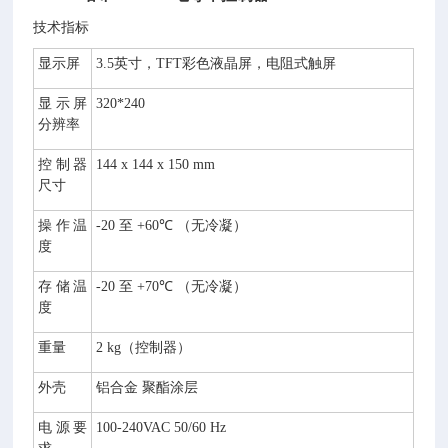
技术指标
订
显示屏
3.5
英寸，
TFT
彩色液晶屏，电阻式触屏
购
指
显示屏
320*240
南
分辨率
C
控制器
144 x 144 x 150 mm
A
尺寸
9
3
操作温
-20
至
+60
℃
（无冷凝）
0
度
0.
0
存储温
-20
至
+70
℃
（无冷凝）
2
度
0
0
重量
2 kg
（控制器）
C
A
外壳
铝合金
聚酯涂层
9
3
电源要
100-240VAC 50/60 Hz
0