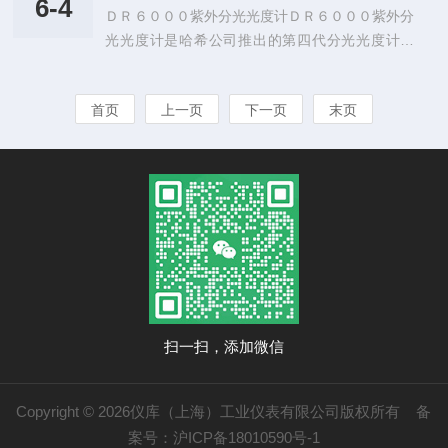
1720E低量程在线浊度仪可应用在自来水厂滤前、
6-4
ＤＲ６０００紫外分光光度计ＤＲ６０００紫外分
数，非常适合对污水、地表水、自来水、锅炉水等
滤后、沉淀和出厂水的浊度监测；...
光光度计是哈希公司推出的第四代分光光度计产
水样的检测与测量。DR900便携式多参数比色计IP
品，可在紫外及可见光区域进行水样的测定，具有
67防尘防水设计，便于苛刻的户外条件下使用。
优异的分析精度，实现了结果可靠与高效测量的w
内置了90条测量程序，并可设置收藏菜单，快速
首页
上一页
下一页
末页
an美统一。－工作原理：ＤＲ６０００紫外分光
简便地访问您*常用的测量程序。DR900便携式多
光度计采用分光光度法，主要是利用物质对某种波
参数比色计主要有以下特...
长的光具有选择性吸收的特性，是鉴别物质或测定
其含量的一种常用方法。－应用行业：ＤＲ６００
０紫外分光光度计主要应用于工业，市政，环保，
教育科研及疾控等领域的实验室水质监测。－仪器
特点及优势：●ＤＲ６０００紫外分光光度计内...
扫一扫，添加微信
Copyright © 2026仪库（上海）工业仪表有限公司版权所有
备
案号：沪ICP备18010590号-1