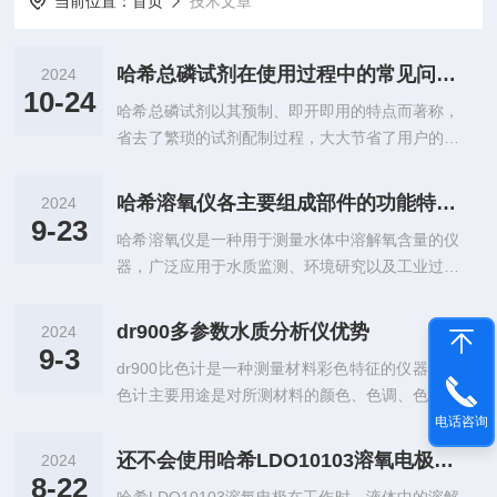
当前位置：
首页
技术文章
哈希总磷试剂在使用过程中的常见问题相应解决方法分享
2024
10-24
哈希总磷试剂以其预制、即开即用的特点而著称，
省去了繁琐的试剂配制过程，大大节省了用户的时
间和人力资源。通过消解-钼锑抗法，试剂能够准
确反映水样中总磷的含量，为水质监测提供了可靠
哈希溶氧仪各主要组成部件的功能特点介绍
2024
的依据。哈希总磷试剂在使用过程中可能会出现问
9-23
哈希溶氧仪是一种用于测量水体中溶解氧含量的仪
题，下面咱们来了解一些常见的问题及相应解决方
器，广泛应用于水质监测、环境研究以及工业过程
法，希望能够帮助到您。1、过期：使用过期的试
控制等领域。它的核心功能是提供准确的氧气浓度
剂可能会导致测试结果不准确。解决方法是定期检
数据，以便评估水体的健康状况。哈希溶氧仪的性
查有效期，并严格按照说明书中的要求来使用新的
dr900多参数水质分析仪优势
2024
能和测量结果受其各组成部件的影响，以下是各主
试剂。2、样品污染：样品可能会受到外部污染物
9-3
dr900比色计是一种测量材料彩色特征的仪器。比
要组成部件的功能特点：1、传感器：传感器是溶
的影响，导致测试结果出现偏差。解决方法是...
色计主要用途是对所测材料的颜色、色调、色值进
氧仪的核心部件，负责实际测量水中氧气的含量。
行测定及分析。如果将比色计与计算机连机，便可
电话咨询
常见的传感器类型包括极谱型传感器和荧光型传感
以提高对色彩的分析及处理能力，而且用户可根据
器。极谱型传感器通过电化学反应来测量溶解氧，
还不会使用哈希LDO10103溶氧电极？进来看
2024
需要从微机的彩色存贮库中查找调出各种数据进行
而荧光型传感器则利用光学原理。荧光型传感器通
8-22