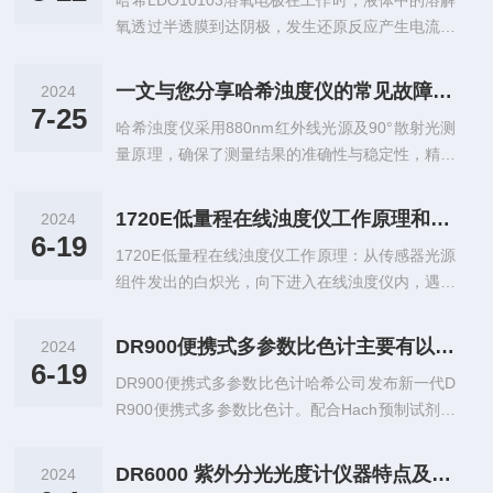
哈希LDO10103溶氧电极在工作时，液体中的溶解
配色。主要应用：饮用水、废水、工业水质等测
常具有更高的稳定性和较长的使用寿命，但价...
氧透过半透膜到达阴极，发生还原反应产生电流，
试。主要特点指尖操作-4次按键就能找到保存下来
电流强度与溶解氧浓度成正比，从而实现溶解氧的
的常用的测试程序，节约时间现场准备-便携式防
定量测量。随着技术的发展，它的种类日益增多，
水防尘设计，大限度的现场测试改进界面-改进的
一文与您分享哈希浊度仪的常见故障相应解决方法
2024
如原电池型、极谱型和光学型等，各有优缺点，用
用户界面允许快速和容易的选择试验数据通讯-保
7-25
哈希浊度仪采用880nm红外线光源及90°散射光测
户可根据实际需求选择合适的类型，为相关领域的
存500组数据，可通过USB端口简单...
量原理，确保了测量结果的准确性与稳定性，精度
研究和生产提供了重要支持。正确的使用哈希LDO
高达±2%FS，量程覆盖0-1000NTU，满足不同场
10103溶氧电极对确保测量准确性和仪器寿命至关
景下的需求。配备大尺寸背光LCD显示屏及数据存
重要，以下是关于正确使用方法的详细介绍。1、
1720E低量程在线浊度仪工作原理和典型应用
2024
储器，操作直观便捷，数据存储与导出功能*，便
准备工作（1）校准：确保在使用前进行校准，校
6-19
1720E低量程在线浊度仪工作原理：从传感器光源
于用户进行数据记录与分析，广泛应用于市政供
准过程包括将其放置在已知溶氧...
组件发出的白炽光，向下进入在线浊度仪内，遇到
水、污水处理厂等多个领域。哈希浊度仪在使用过
样品中的悬浮颗粒产生散射光。浸在水样中的光电
程中可能会出现一些故障，了解这些常见故障以及
检测器能够检测到与入射光束呈90°角的散射光。
相应的解决方法对于确保仪器的正常运行至关重
DR900便携式多参数比色计主要有以下特点：
2024
此外，当连续流动的水样流经泡消除系统,该系统
要。1、读数不稳定或异常：如果读数出现不稳定
6-19
DR900便携式多参数比色计哈希公司发布新一代D
能够脱除样品流中夹带的气泡，从而消除低量程浊
或异常，可能...
R900便携式多参数比色计。配合Hach预制试剂，
度测量中显著的干扰；该系统不受样品流速及压力
可在现场快速、简便、准确地测量COD、TOC、
变化的影响。典型应用：在线浊度仪可使用在不同
氨氮、总氮、总磷、余氯、总氯、SS、浊度、
地方的过滤装置上测量原水或纯净水的浊度。哈希
DR6000 紫外分光光度计仪器特点及优势
2024
氰、氟、及六价铬、总铬、铜、铁、锰、锌等参