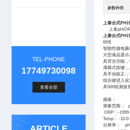
参数种类
上泰台式PH计S
上泰pH/O
上泰台式PH计S
特性
智能性微电脑
大型液晶显示
TEL-PHONE
具背光功能，
薄膜式按键，
17749730098
具手动校正；
组合键进入设
具500组测值
查看全部
规格：
测量范围： pH：
ORP：-1999
Temp： -10.
分辨率： pH：0
ARTICLE