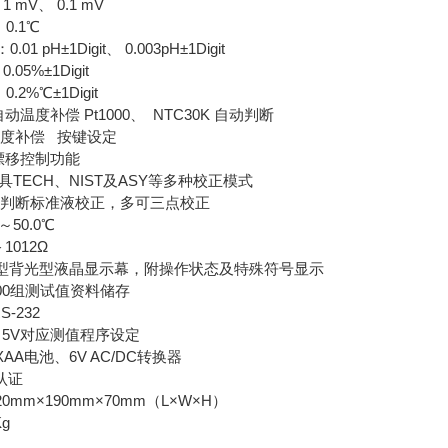
V、 0.1 mV
.1℃
1 pH±1Digit、 0.003pH±1Digit
%±1Digit
%℃±1Digit
动温度补偿 Pt1000、 NTC30K 自动判断
补偿 按键设定
漂移控制功能
TECH、NIST及ASY等多种校正模式
标准液校正，多可三点校正
50.0℃
1012Ω
 大型背光型液晶显示幕，附操作状态及特殊符号显示
00组测试值资料储存
-232
～5V对应测值程序设定
AA电池、6V AC/DC转换器
认证
0mm×190mm×70mm（L×W×H）
Kg