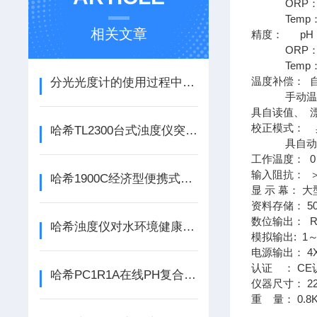
ORP：1 m
Temp：0
相关文章
精度： pH：0.0
ORP：0.05
Temp：0.2
温度补偿： 自
分光光度计的使用过程中要注意良好的保养
手动温度
具自读值、 
校正模式： 具
哈希TL2300台式浊度仪突破了传统仪器的局限性
具自动判断
工作温度： 0～
输入阻抗： ＞
哈希1900C经济型便携式浊度仪
显 示 幕：
资料存储： 5
数位输出： RS
哈希浊度仪对水环境健康具有重要意义
模拟输出: 1
电源输出： 4X
认证 ： CE
哈希PC1R1A在线PH复合电极应遵循程序操作
仪器尺寸： 22
重 量： 0.8