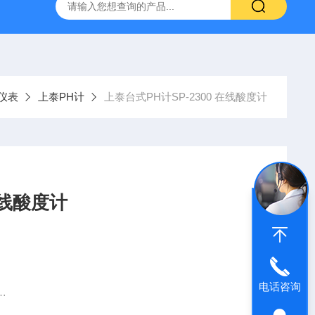
哈希HQ40D便携式多参数水质分析仪
哈希PD1P1在线PH
仪表
上泰PH计
上泰台式PH计SP-2300 在线酸度计
在线酸度计
电话咨询