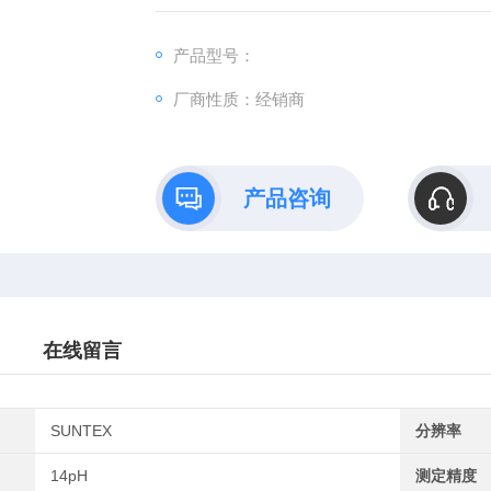
薄膜式按键，具防水溅能力，操作简单方便
具手动校正；手动/自动选择温度补偿功能
产品型号：
厂商性质：经销商
产品咨询
在线留言
SUNTEX
分辨率
14pH
测定精度