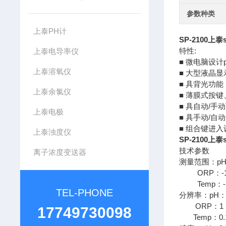
参数种类
上泰PH计
SP-2100上泰
特性:
上泰电导率仪
■ 微电脑设计p
上泰溶氧仪
■ 大型液晶
■ 具背光功
上泰余氯仪
■ 薄膜式按
■ 具自动/
上泰电极
■ 具手动/
■ 组合键进
上泰浊度仪
SP-2100上泰
技术参数
离子浓度变送器
测量范围：pH：-2
ORP：-1999
Temp：-10
TEL-PHONE
分辨率：pH：0.
ORP：1 m
17749730098
Temp：0.