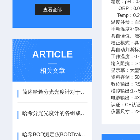
精度：pH：0.01 
ORP：0.05%
查看全部
Temp：0.2%
温度补偿：自动
手动温度补偿
具自读值、漂
校正模式：具T
具自动判断标
ARTICLE
工作温度：0～
输入阻抗：＞1
相关文章
显示幕：大型
资料存储：5
数位输出：RS-
模拟输出:1～
简述哈希分光光度计对于安装环境的要求
电源输出：4X
认证：CE认
仪器尺寸：220
哈希分光光度计的各组成部件功能特点介绍
哈希BOD测定仪BODTrakII hach测定仪