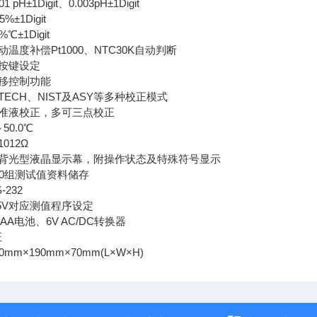
pH±1Digit、0.003pH±1Digit
±1Digit
℃±1Digit
温度补偿Pt1000、NTC30K自动判断
按键设定
移控制功能
ECH、NIST及ASY等多种校正模式
准液校正，多可三点校正
50.0℃
012Ω
背光型液晶显示幕，附操作状态及特殊符号显示
00组测试值资料储存
232
5V对应测值程序设定
AA电池、6V AC/DC转换器
证
mm×190mm×70mm(L×W×H)