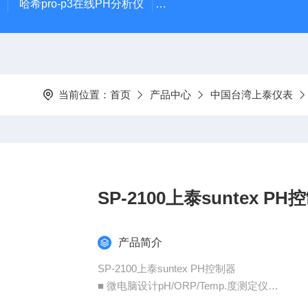
哈希pro-p3在线PH分析仪
哈希在线PH计电极PD1R1
当前位置：
首页
产品中心
中国台湾上泰仪表
SP-2100上泰suntex 
产品简介
SP-2100上泰suntex PH控制器
■ 微电脑设计pH/ORP/Temp.度测定仪
■ 大型液晶显示幕，附操作状态及特殊符号显