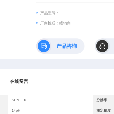
■ 具背光功能，符合人体工学设计
■ 薄膜式按键、防水旋钮结合设计，使操作更
产品型号：
■ 具自动/手动两种校正模式用户任意选择
厂商性质：经销商
产品咨询
在线留言
SUNTEX
分辨率
14pH
测定精度