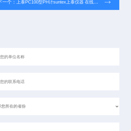
下一个：
上泰PC100型PH计suntex上泰仪器 在线酸度计