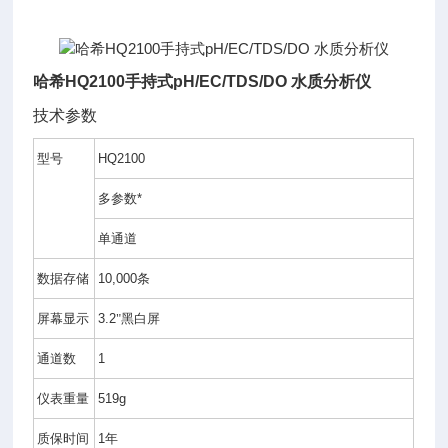
哈希HQ2100手持式pH/EC/TDS/DO 水质分析仪
技术参数
型号
HQ2
1
00
订
多参数
*
购
指
单通
道
南
数据存储
10,000
条
屏幕显示
3.2
"黑白屏
通道数
1
仪表重量
5
19
g
质保时间
1
年