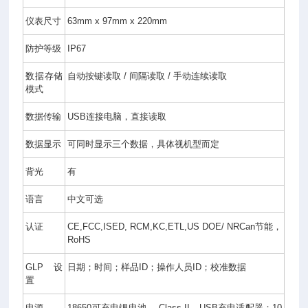
仪表尺寸
63mm x 97mm x 220mm
防护等级
IP67
数据存储
自动按键读取
/
间隔读取
/
手动连续读取
模式
数据传输
USB
连接电脑，直接读取
数据显示
可同时显示三个数据，具体视机型而定
背光
有
语言
中文可选
认证
CE,FCC,ISED, RCM,KC,ETL,US DOE/ NRCan
节能，
RoHS
GLP
设
日期；时间；样品
ID
；操作人员
ID
；校准数据
置
电源
18650
可充电锂电池
，
Class II
，
USB
充电适配器：
10