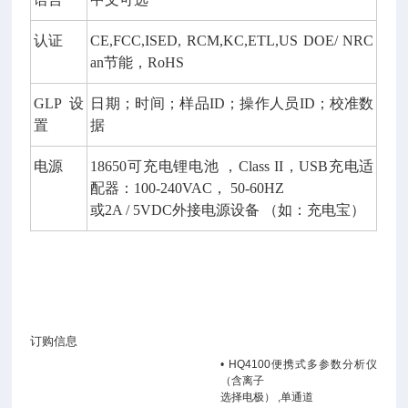
认证
CE,FCC,ISED, RCM,KC,ETL,US DOE/ NRC
an
节能，
RoHS
GLP
设
日期；时间；样品
ID
；操作人员
ID
；校准数
置
据
电源
18650
可充电锂电池
，
Class II
，
USB
充电适
配器：
100-240VAC
，
50-60HZ
或
2A / 5VDC
外接电源设备
（如：充电宝）
订购信息
•
HQ4100
便携式多参数分析仪
（含离子
选择电极）
,
单通道