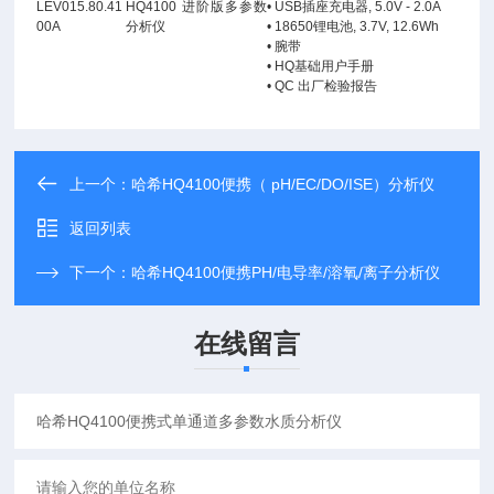
LEV015.80.41
HQ4100 进阶版多参数
•
USB
插座充电器
, 5.0V - 2.0A
00A
分析仪
•
18650
锂电池
, 3.7V, 12.6Wh
•
腕带
•
HQ
基础用户手册
•
QC
出厂检验报告
上一个：
哈希HQ4100便携（ pH/EC/DO/ISE）分析仪
返回列表
下一个：
哈希HQ4100便携PH/电导率/溶氧/离子分析仪
在线留言