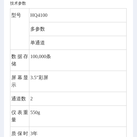
技术参数
型号
HQ4
1
00
多参数
单
通道
数据存
100,000
条
储
屏幕显
3.5
"彩屏
示
通道数
2
仪表重
550g
量
质保时
3
年