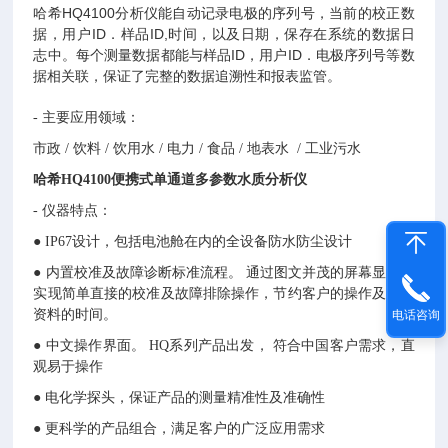
HQ4100
哈希
分析仪能自动记录电极的序列号，当前的校正数
ID
ID,
据，用户
．样品
时间，以及日期，保存在系统的数据日
ID
ID
志中。每个测量数据都能与样品
，用户
．电极序列号等数
据相关联，保证了完整的数据追溯性和报表监管。
-
主要应用领域：
市政
/
饮料
/
饮用水
/
电力
/
食品
/
地表水
/
工业污水
哈希HQ4100便携式单通道多参数水质分析仪
-
仪器特点：
●
IP67
设计，包括电池舱在内的全设备防水防尘设计
● 内置校准及故障诊断标准流程。 通过图文并茂的屏幕显示，
实现简单直接的校准及故障排除操作，节约客户的操作及查找
资料的时间。
电话咨询
● 中文操作界面。
HQ
系列产品出发， 符合中国客户需求，直
观易于操作
● 电化学探头，保证产品的测量精准性及准确性
● 更科学的产品组合，满足客户的广泛应用需求