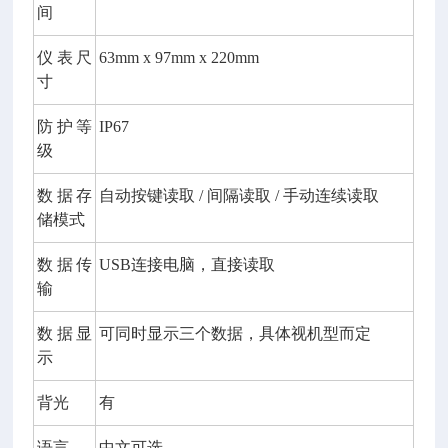
间
仪表尺
63mm x 97mm x 220mm
寸
防护等
IP67
级
数据存
自动按键读取
/
间隔读取
/
手动连续读取
储模式
数据传
USB
连接电脑，直接读取
输
数据显
可同时显示三个数据，具体视机型而定
示
背光
有
语言
中文可选