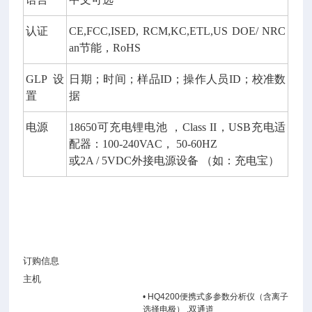
认证
CE,FCC,ISED, RCM,KC,ETL,US DOE/ NRC
an
节能，
RoHS
GLP
设
日期；时间；样品
ID
；操作人员
ID
；校准数
置
据
电源
18650
可充电锂电池
，
Class II
，
USB
充电适
配器：
100-240VAC
，
50-60HZ
或
2A / 5VDC
外接电源设备
（如：充电宝）
订购信息
主机
•
HQ4200
便携式多参数分析仪（含离子
选择电极）
,
双通道