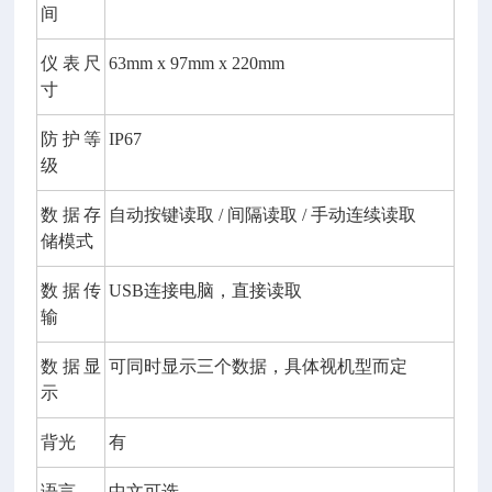
间
仪表尺
63mm x 97mm x 220mm
寸
防护等
IP67
级
数据存
自动按键读取
/
间隔读取
/
手动连续读取
储模式
数据传
USB
连接电脑，直接读取
输
数据显
可同时显示三个数据，具体视机型而定
示
背光
有
语言
中文可选