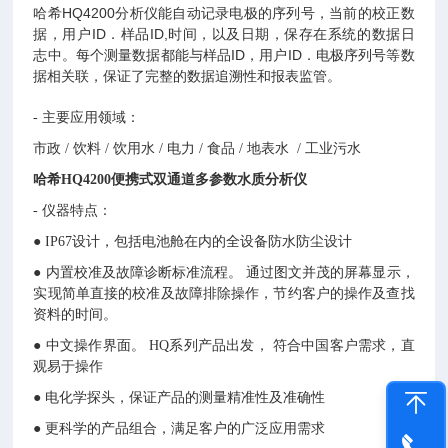
HQ4200
哈希
分析仪能自动记录电极的序列号，当前的校正数
ID
ID,
据，用户
．样品
时间，以及日期，保存在系统的数据日
ID
ID
志中。每个测量数据都能与样品
，用户
．电极序列号等数
据相关联，保证了完整的数据追溯性和报表监管。
-
主要应用领域：
市政
/
饮料
/
饮用水
/
电力
/
食品
/
地表水
/
工业污水
哈希HQ4200便携式双通道多参数水质分析仪
-
仪器特点：
●
IP67
设计，包括电池舱在内的全设备防水防尘设计
● 内置校准及故障诊断标准流程。 通过图文并茂的屏幕显示，
实现简单直接的校准及故障排除操作，节约客户的操作及查找
资料的时间。
● 中文操作界面。
HQ
系列产品出发， 符合中国客户需求，直
观易于操作
● 电化学探头，保证产品的测量精准性及准确性
● 更科学的产品组合，满足客户的广泛应用需求