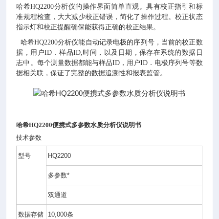
哈希
HQ2200
分析仪的操作界面简单直观。具有校正指引和标
准规程检查，大大减少校正错误，简化了操作过程。校正状态
指示灯和校正提醒确保能获得正确的校正结果。
哈希
HQ2200
分析仪能自动记录电极的序列号，当前的校正数
据，用户
ID
．样品
ID,
时间，以及日期，保存在系统的数据日
志中。每个测量数据都能与样品
ID
，用户
ID
．电极序列号等数
据相关联，保证了完整的数据追溯性和报表监管。
哈希HQ2200便携式多参数水质分析仪说明书
技术参数
型号
HQ2200
订
购
多参数
*
信
息
双通道
L
数据存储
10,000
条
E