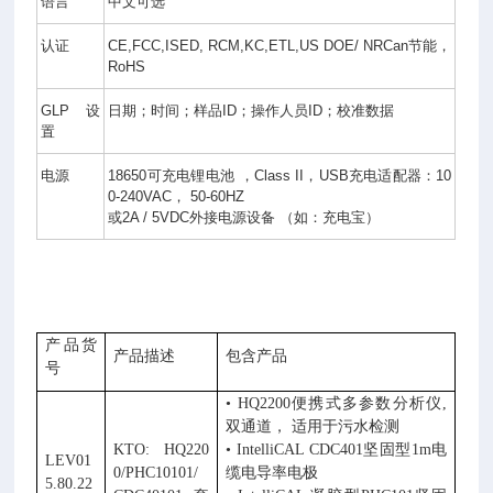
双
语言
中文可选
通
道
认证
CE,FCC,ISED, RCM,KC,ETL,US DOE/ NRCan
节能，
（
RoHS
p
H/
GLP
设
日期；时间；样品
ID
；操作人员
ID
；校准数据
E
置
C/
T
电源
18650
可充电锂电池
，
Class II
，
USB
充电适配器：
10
D
0-240VAC
，
50-60HZ
S/
或
2A / 5VDC
外接电源设备
（如：充电宝）
D
O
）
分
析
仪
产品货
产品描述
包含产品
号
•
HQ2200
便携式多参数分析仪
,
双通道， 适用于污水检测
KTO: HQ220
•
IntelliCAL CDC401
坚固型
1m
电
LEV01
0/PHC10101/
缆电导率电极
5.80.22