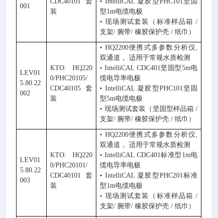
CDC40101
套
•
IntelliCAL
凝胶型
PHC101
坚固
001
装
型
1m
电缆电极
• 现场测试套装（标准样品箱
/
支架
/
腕带
/
橡胶保护壳
/
纸巾）
•
HQ2200
便携式多参数分析仪
,
双通道， 适用于常规水质检测
KTO: HQ220
•
IntelliCAL CDC401
坚固型
5m
电
LEV01
0/PHC20105/
缆电导率电极
5.80.22
CDC40105
套
•
IntelliCAL
凝胶型
PHC101
坚固
002
装
型
5m
电缆电极
• 现场测试套装（坚固型样品箱
/
支架
/
腕带
/
橡胶保护壳
/
纸巾）
•
HQ2200
便携式多参数分析仪
,
双通道， 适用于常规水质检测
KTO: HQ220
•
IntelliCAL CDC401
标准型
1m
电
LEV01
0/PHC20101/
缆电导率电极
5.80.22
CDC40101
套
•
IntelliCAL
凝胶型
PHC201
标准
003
装
型
1m
电缆电极
• 现场测试套装（标准样品箱
/
支架
/
腕带
/
橡胶保护壳
/
纸巾）