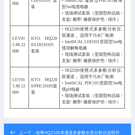
LDO10105
套
•
IntelliCAL
凝胶型
PHC101
标准
006
装
型
5m
电缆电极
• 现场测试套装（坚固型样品箱
/
支架
/
腕带
/
橡胶保护壳
/
纸巾）
•
HQ2200
便携式多参数分析仪
,
双通道， 适用于污水厂检测
LEV01
KTO: HQ220
•
IntelliCAL LDO101
坚固型
5m
电
5.80.22
0/LDO10105
缆溶解氧电极
008
套装
• 现场测试套装（坚固型样品箱
/
支架
/
腕带
/
橡胶保护壳
/
纸巾）
•
HQ2200
便携式多参数分析仪
,
双通道， 适用于污水厂检测
LEV01
KTO: HQ220
•
IntelliCAL PHC101
坚固型
5m
电
5.80.22
0/PHC10105
套
缆
pH
电极
009
装
• 现场测试套装（坚固型样品箱
/
支架
/
腕带
/
橡胶保护壳
/
纸巾）
上一个：
哈希HQ2100单通道多参数水质分析仪说明书