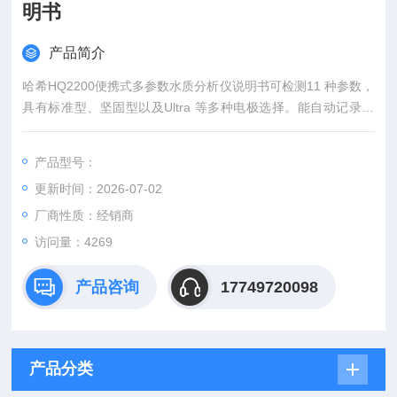
明书
产品简介
哈希HQ2200便携式多参数水质分析仪说明书可检测11 种参数，
具有标准型、坚固型以及Ultra 等多种电极选择。能自动记录电
极的序列号，当前的校正数据，用户ID．样品ID,时间，以及日
期，保存在系统的数据日志中。每个测量数据都能与样品ID，用
产品型号：
户ID．电极序列号等数据相关联，保证了完整的数据追溯性和报
更新时间：2026-07-02
表监管。
厂商性质：经销商
访问量：4269
产品咨询
17749720098
产品分类