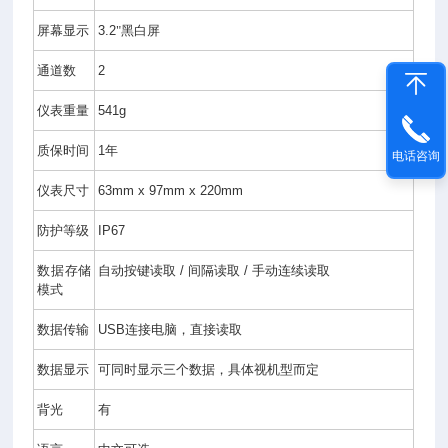
V
屏幕显示
3.2
"黑白屏
0
1
5.
通道数
2
8
0.
仪表重量
541g
2
2
质保时间
1
年
电话咨询
0
0
仪表尺寸
63mm x 97mm x 220mm
A
H
防护等级
IP67
Q
2
数据存储
自动按键读取
/
间隔读取
/
手动连续读取
2
模式
0
0
数据传输
USB
连接电脑，直接读取
便
携
数据显示
可同时显示三个数据，具体视机型而定
式
多
背光
有
参
数