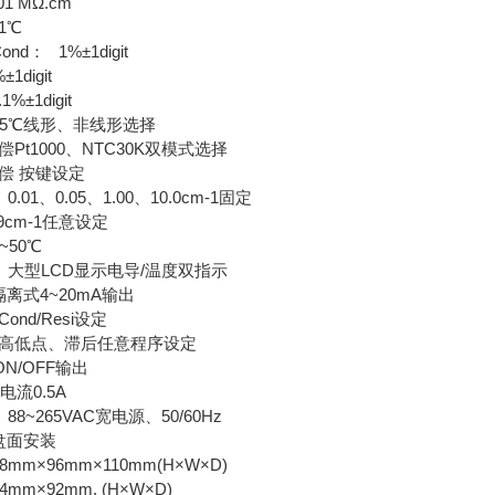
01 MΩ.cm
1℃
d： 1%±1digit
1digit
%±1digit
5℃线形、非线形选择
t1000、NTC30K双模式选择
偿 按键设定
1、0.05、1.00、10.0cm-1固定
99cm-1任意设定
50℃
 大型LCD显示电导/温度双指示
离式4~20mA输出
nd/Resi设定
高低点、滞后任意程序设定
OFF输出
电流0.5A
~265VAC宽电源、50/60Hz
盘面安装
m×96mm×110mm(H×W×D)
m×92mm. (H×W×D)