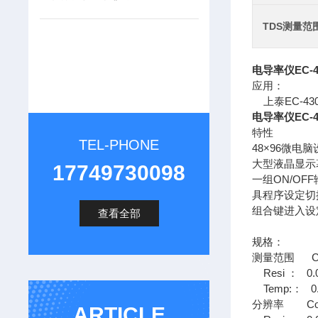
TDS测量范
电导率仪EC-4
应用：
上泰EC-4
电导率仪EC-4
特性
TEL-PHONE
48×96微电
大型液晶显示
17749730098
一组ON/OF
具程序设定切
组合键进入设
查看全部
规格：
测量范围 Cond
Resi ： 0.
Temp:： 0.
分辨率 Cond
ARTICLE