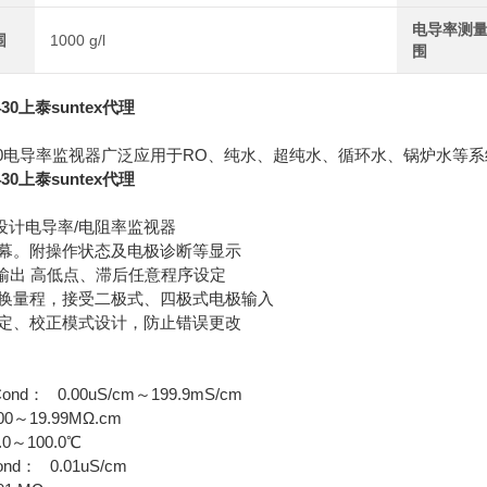
电导率测
围
1000 g/l
围
30上泰suntex代理
30电导率监视器广泛应用于RO、纯水、超纯水、循环水、锅炉水等
30上泰suntex代理
脑设计电导率/电阻率监视器
幕。附操作状态及电极诊断等显示
F输出 高低点、滞后任意程序设定
换量程，接受二极式、四极式电极输入
定、校正模式设计，防止错误更改
： 0.00uS/cm～199.9mS/cm
00～19.99MΩ.cm
0～100.0℃
： 0.01uS/cm