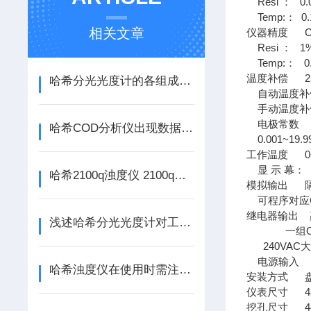
Resi ： 0.
Temp:： 0.
相关文章
仪器精度 Con
Resi ： 1%±
Temp:： 0.1
温度补偿 2
哈希分光光度计的各组成部件功能特点介绍
自动温度补偿P
手动温度补
电极常数 0.0
哈希COD分析仪出现数据不稳现象的情况分析
0.001~19.
工作温度 0~
显 示 幕：
哈希2100q浊度仪 2100q浊度计 2100q便携式
模拟输出 隔
可程序对应Co
继电器输出 
浅述哈希分光光度计对工作环境的要求
一组ON/
240VAC大
电源输入 88
哈希浊度仪在使用时需注意的要点
安装方式 
仪表尺寸 48m
挖孔尺寸 44m