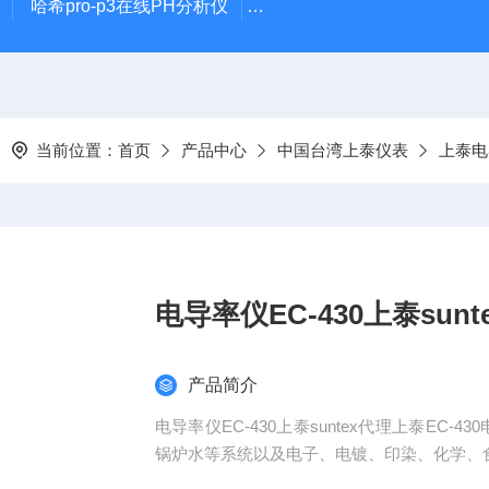
哈希pro-p3在线PH分析仪
哈希在线PH计电极PD1R1
当前位置：
首页
产品中心
中国台湾上泰仪表
上泰电
电导率仪EC-430上泰sun
产品简介
电导率仪EC-430上泰suntex代理上泰EC
锅炉水等系统以及电子、电镀、印染、化学、