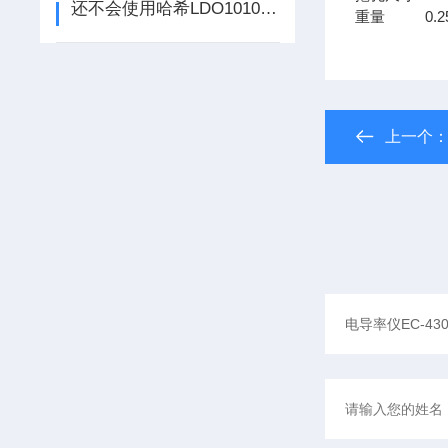
还不会使用哈希LDO10103溶氧电极？进来看
重量 0.25
上一个