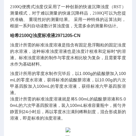
2100Q便携式浊度仪采用了一种创新的快速沉降浊度（RST）
测量模式，对于难以测量的快速沉降样品，2100Q可以为您提
供准确、 重现性好的测量结果。 采用一种特殊的运算法则，
根据一系列自动读数计算浊度值，无需多余的测量和估计。
哈希2100Q浊度标准液2971205-CN
浊度计所需的标准浊度溶液是指含有固定悬浮颗粒的固定浊度
的水溶液，这种标准浊度溶液也是浊度计校准和定标时*的溶
液。标准浊度溶液的制作与零度水相比较为复杂，且需要零度
水作为基础材料。
浊度计所用的零度水制作完毕后，以1.000g的硫酸肼加入100
mL的零度水溶液，获得标准的硫酸肼溶液，以10.00g的六次
甲基四胺加入100mL的零度水溶液，获得标准六甲基四胺溶
液。
浊度计所需的标准浊度溶液就是将5.00mL的硫酸肼溶液和5.0
0mL的六次甲基四胺溶液，装入100mL标准容量瓶中，摇匀并
静置到24小时后，再以零度水注满到稀释刻度，混合形成新的
溶液，即是标准的浊度溶液。