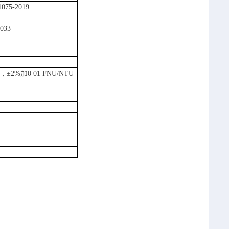
1075-2019
033
，±
2%
加
0 01 FNU/NTU