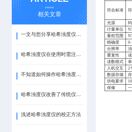
符合标准
相关文章
光源
计量单位
N
一文与您分享哈希浊度仪的常见故障相应解决方法
量程范围
N
精确度
0
分辨率
哈希浊度仪在使用时需注意的要点
重复性
读数模式
人机交互
2
不知道如何操作哈希浊度仪？进来看
数据存储
供电要求
1
保修
哈希浊度仪改善了传统仪器的局限性
浅述哈希浊度仪的校正方法