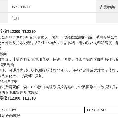
0-4000NTU
产品种类
进口
TL2300 TL2310
的全新
TL2300/2310
台式浊度仪，为新一代实验室浊度产品。采用哈希公司
与水处理及污水处理，各种工业场合，食品饮料，电力以及制药澄清度，
势
界面
触摸屏，让操作和显示更加直观，快速，便捷。直观的操作界面和操作步
读数判断
选项。可通过内部模型检测样品读数的变化，识别稳定性后方才显示读数
读数变化产生的误判和误差。
的用户体验
测试所需要的一切。
USB
接口实现数据报告输出，让数据导出，数据溯源
好的追溯和管理测试数据。
TL2300 TL2310
L2300 EPA
TL2310 ISO
寸彩色触摸屏