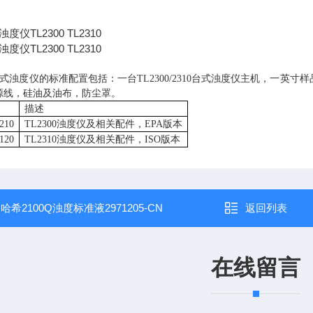
式浊度仪的标准配置包括：一台
TL2300/2310
台式浊度仪主机，一英寸样
源线，硅油及油布，防尘罩。
描述
210
TL2300
浊度仪及相关配件，
EPA
版本
120
TL2310
浊度仪及相关配件，
ISO
版本
：
哈希2100Q浊度标准液2971205-CN
返回列表
在线留言