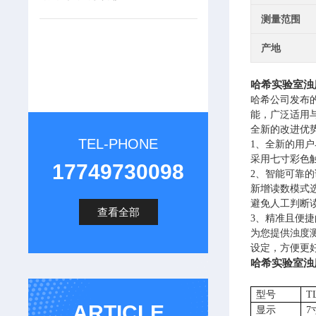
测量范围
产地
哈希实验室浊度仪
哈希公司发布
能，广泛适用
全新的改进优
TEL-PHONE
1
、全新的用户
采用七寸彩色
17749730098
2
、智能可靠的
新增读数模式
避免人工判断
查看全部
3
、精准且便捷
为您提供浊度
设定，方便更
哈希实验室浊度仪
型号
T
ARTICLE
显示
7