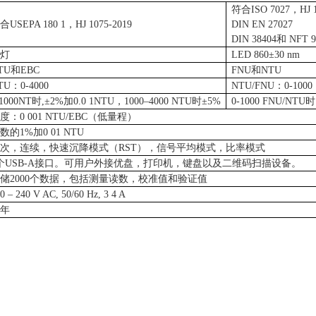
符合
ISO 7027
，
HJ 
符合
USEPA 180 1
，
HJ 1075-2019
DIN EN 27027
DIN 38404
和
NFT 9
钨灯
LED 860
±
30 nm
TU
和
EBC
FNU
和
NTU
TU
：
0-4000
NTU/FNU
：
0-1000
-1000NT
时
,
±
2%
加
0.0 1NTU
，
1000
–
4000 NTU
时±
5%
0-1000 FNU/NTU
时
浊度：
0 001 NTU/EBC
（低量程）
读数的
1%
加
0 01 NTU
单次，连续，快速沉降模式（
RST
），信号平均模式，比率模式
个
USB-A
接口。可用户外接优盘，打印机，键盘以及二维码扫描设备。
存储
2000
个数据，包括测量读数，校准值和验证值
00
–
240 V AC, 50/60 Hz, 3 4 A
一年