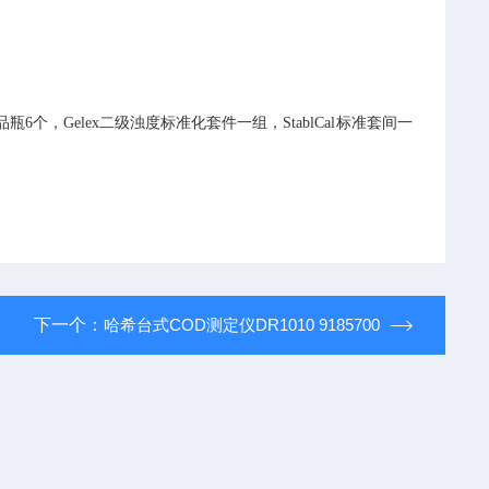
品瓶
6
个，
Gelex
二级浊度标准化套件一组，
StablCal
标准套间一
下一个：
哈希台式COD测定仪DR1010 9185700